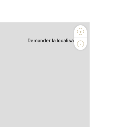
+
Demander la localisation
-
2
aditionnelle