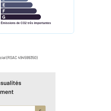
Émissions de CO2 très importantes
cial (RSAC 494599350)
sualités
ement
€