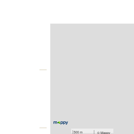
Afficher sur la carte :
Agence
Vue globale
2
Surface totale : 28,5 m
Type d'appartement : F2
Nombre de pièces : 2
[Voir le détail]
Année construction : 1990
Équipements
500 m
©
Mappy