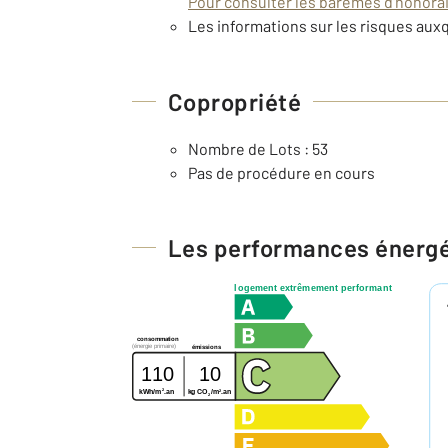
Pour consulter les barèmes d'honorair
Les informations sur les risques auxq
Copropriété
Nombre de Lots : 53
Pas de procédure en cours
Les performances énerg
logement extrêmement performant
consommation
(énergie primaire)
émissions
110
10
2
2
kg CO
/m
.an
kWh/m
.an
2