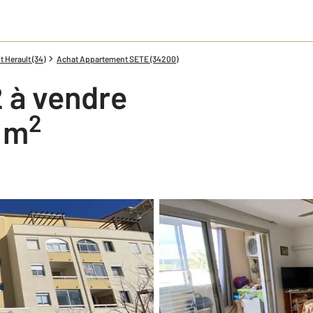
 Herault (34)
Achat Appartement SETE (34200)
 à vendre
2
0 m