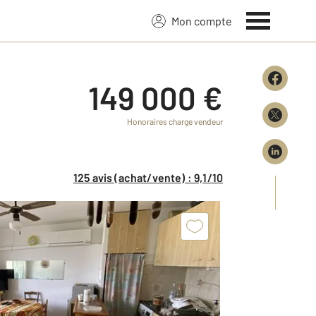
Mon compte
149 000 €
Honoraires charge vendeur
125 avis (achat/vente) : 9,1/10