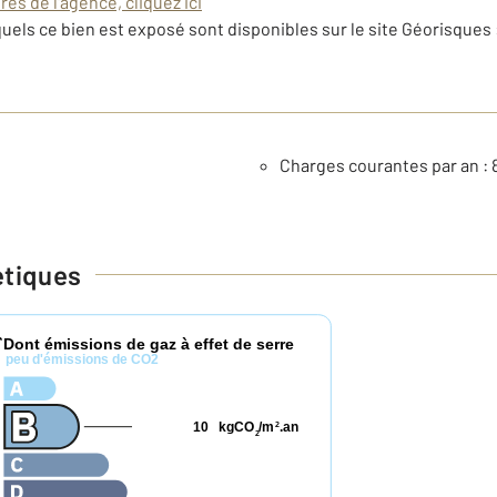
es de l'agence, cliquez ici
uels ce bien est exposé sont disponibles sur le site Géorisques 
Charges courantes par an : 
étiques
Dont émissions de gaz à effet de serre
*
peu d'émissions de CO2
10
kgCO
/m
.an
2
2