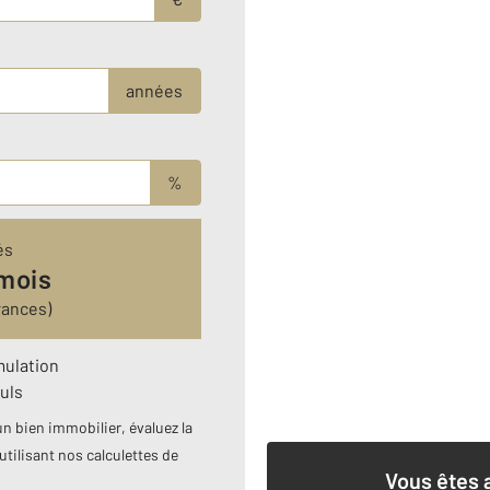
années
%
és
 mois
rances)
mulation
uls
n bien immobilier, évaluez la
utilisant nos calculettes de
Vous êtes 