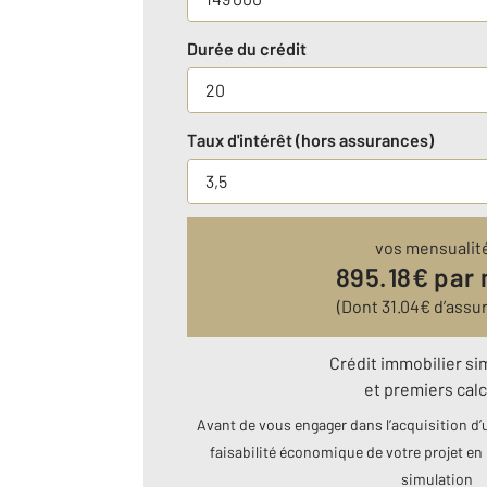
Durée du crédit
Taux d'intérêt (hors assurances)
vos mensualit
895.18
€ par
(Dont
31.04
€ d’assu
Crédit immobilier si
et premiers calc
Avant de vous engager dans l’acquisition d’u
faisabilité économique de votre projet en 
simulation